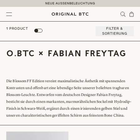
Skip to content
NEUE AUSSENBELEUCHTUNG
Menu
1 PRODUCT
FILTER &
SORTIERUNG
O.BTC × FABIAN FREYTAG
Die Blossom FF Edition vereint maximalistische Ästhetik mit spannenden
Kontrasten und offenbart eine lebendige Seite unserer beliebten tragbaren
Blossom-Leuchte. Entworfen vom deutschen Designer Fabian Freytag,
besticht sie durch einen markanten, marmorähnlichen Sockel mit Hydrodip-
Finish in Schwarz-Weiß, ergänzt durch einen irisierenden gelben Stiel und
unseren charakteristischen geriffelten Schirm aus feinstem Bone China.