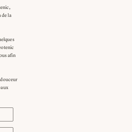
enic,
 de la
uelques
eotenic
ous afin
 douceur
veaux