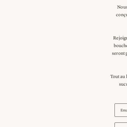
Nous
conçu
Rejoig
bouché
seront 
Tout au
sucr