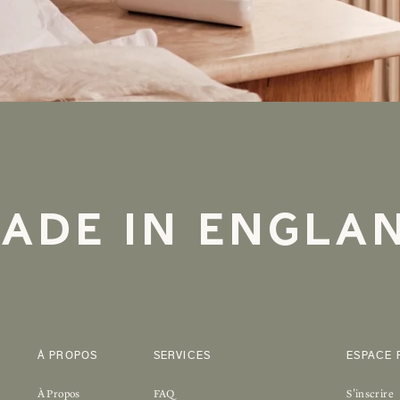
ADE IN ENGLA
À PROPOS
SERVICES
ESPACE 
À Propos
FAQ
S'inscrire